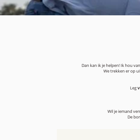
Dan kan ik je helpen! Ik hou va
We trekken er op uit
Leg
v
Wil je iemand ve
De bon