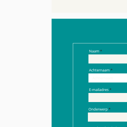
Naam
Achternaam
E-mailadres
Onderwerp