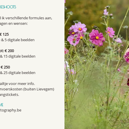
IESHOOTS
 ik verschillende formules aan,
ragen en wensen:
€ 125
 & 5 digitale beelden
t: € 200
 & 15 digitale beelden
 € 250
 & 25 digitale beelden
iltje voor meer inf
o.
rvoerskosten (buiten Lievegem)
ngstickets.
ME
tography.be